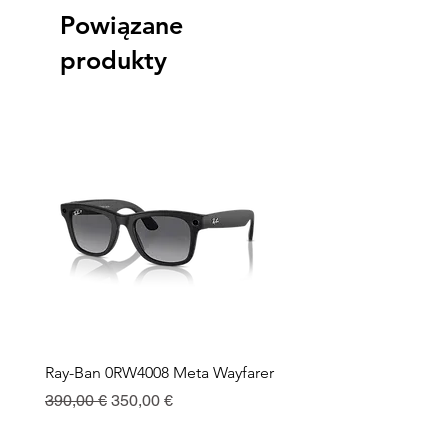
Powiązane
produkty
Ray-Ban 0RW4008 Meta Wayfarer
Ray-Ban Meta Custodia 
Ricarica
Regularna cena
Cena rabatowa
390,00 €
350,00 €
Cena
130,00 €