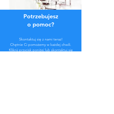
Potrzebujesz
o pomoc?
Skontaktuj się z nami teraz!
Chętnie Ci pomożemy w każdej chwili.
Kliknij przycisk poniżej lub skontaktuj się
z nami na czacie.
Skontaktuj się z nami
Zostań częścią
społeczności...
Bądź na bieżąco!
Nie przegap ekskluzywnych korzyści.