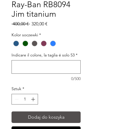
Ray-Ban RB8094
Jim titanium
Regularna
Cena
 400,00 € 
320,00 €
cena
Rabatowa
Kolor soczewki
*
Indicare il colore, la taglia é solo 53
*
0/500
Sztuk
*
Dodaj do koszyka