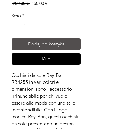
Regularna
Cena
 200,00 € 
160,00 €
cena
Rabatowa
Sztuk
*
Dodaj do koszyka
Kup
Occhiali da sole Ray-Ban
RB4255 in vari colori e
dimensioni sono l'accessorio
irrinunciabile per chi vuole
essere alla moda con uno stile
inconfondibile. Con il logo
iconico Ray-Ban, questi occhiali
da sole presentano un design