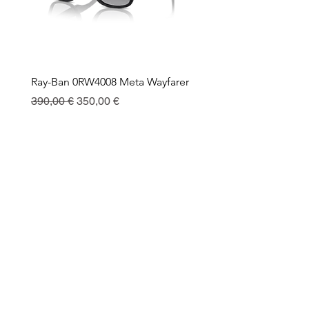
Ray-Ban 0RW4008 Meta Wayfarer
Ray-Ban Meta Custodia 
Ricarica
Regularna cena
Cena rabatowa
390,00 €
350,00 €
Cena
130,00 €