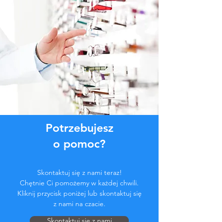
Potrzebujesz
o pomoc?
Skontaktuj się z nami teraz!
Chętnie Ci pomożemy w każdej chwili.
Kliknij przycisk poniżej lub skontaktuj się
z nami na czacie.
Skontaktuj się z nami