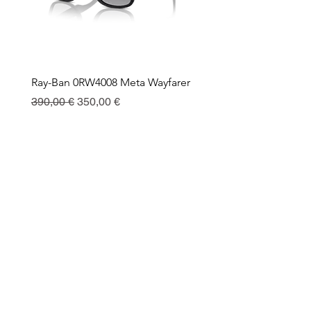
Ray-Ban 0RW4008 Meta Wayfarer
Ray-Ban Meta Custodia 
Ricarica
Regularna cena
Cena rabatowa
390,00 €
350,00 €
Cena
130,00 €