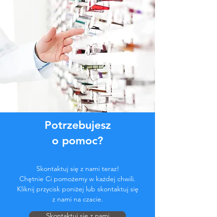
Potrzebujesz
o pomoc?
Skontaktuj się z nami teraz!
Chętnie Ci pomożemy w każdej chwili.
Kliknij przycisk poniżej lub skontaktuj się
z nami na czacie.
Skontaktuj się z nami