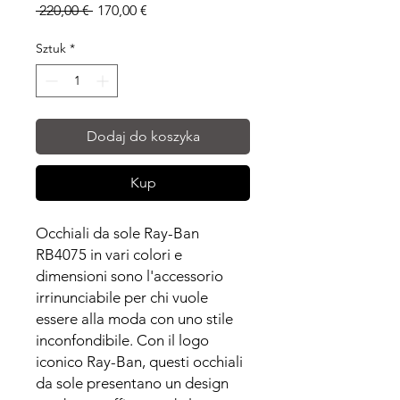
Regularna
Cena
 220,00 € 
170,00 €
cena
Rabatowa
Sztuk
*
Dodaj do koszyka
Kup
Occhiali da sole Ray-Ban
RB4075 in vari colori e
dimensioni sono l'accessorio
irrinunciabile per chi vuole
essere alla moda con uno stile
inconfondibile. Con il logo
iconico Ray-Ban, questi occhiali
da sole presentano un design