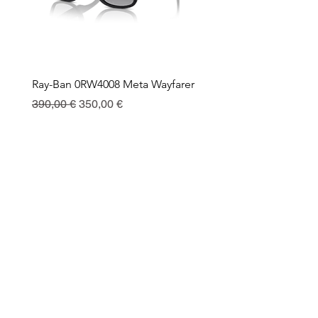
Ray-Ban 0RW4008 Meta Wayfarer
Ray-Ban Meta Custodia 
Ricarica
Regularna cena
Cena rabatowa
390,00 €
350,00 €
Cena
130,00 €