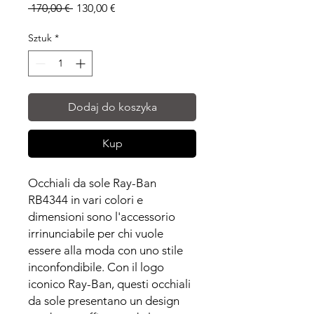
Regularna
Cena
 170,00 € 
130,00 €
cena
Rabatowa
Sztuk
*
Dodaj do koszyka
Kup
Occhiali da sole Ray-Ban
RB4344 in vari colori e
dimensioni sono l'accessorio
irrinunciabile per chi vuole
essere alla moda con uno stile
inconfondibile. Con il logo
iconico Ray-Ban, questi occhiali
da sole presentano un design