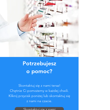
Potrzebujesz
o pomoc?
Skontaktuj się z nami teraz!
Chętnie Ci pomożemy w każdej chwili.
Kliknij przycisk poniżej lub skontaktuj się
z nami na czacie.
Skontaktuj się z nami