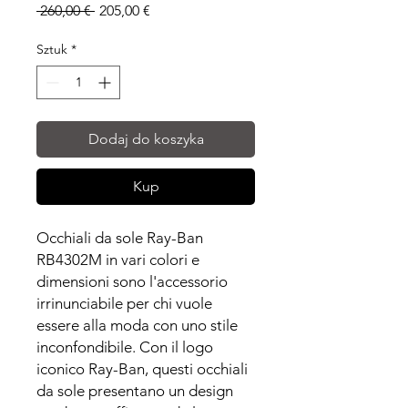
Regularna
Cena
 260,00 € 
205,00 €
cena
Rabatowa
Sztuk
*
Dodaj do koszyka
Kup
Occhiali da sole Ray-Ban
RB4302M in vari colori e
dimensioni sono l'accessorio
irrinunciabile per chi vuole
essere alla moda con uno stile
inconfondibile. Con il logo
iconico Ray-Ban, questi occhiali
da sole presentano un design