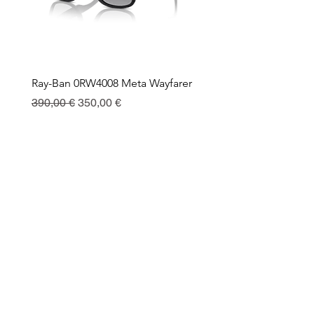
Ray-Ban 0RW4008 Meta Wayfarer
Ray-Ban Meta Custodia 
Ricarica
Regularna cena
Cena rabatowa
390,00 €
350,00 €
Cena
130,00 €