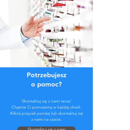
Potrzebujesz
o pomoc?
Skontaktuj się z nami teraz!
Chętnie Ci pomożemy w każdej chwili.
Kliknij przycisk poniżej lub skontaktuj się
z nami na czacie.
Skontaktuj się z nami