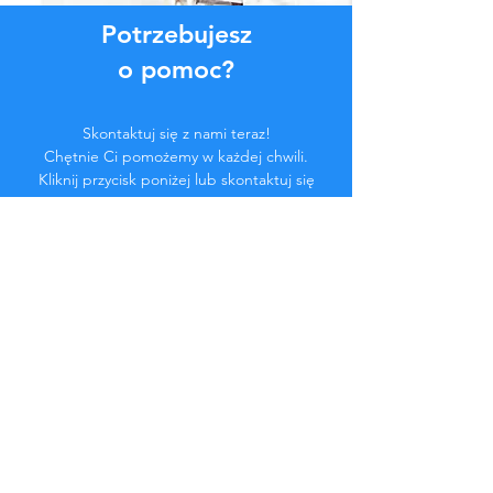
Potrzebujesz
o pomoc?
Skontaktuj się z nami teraz!
Chętnie Ci pomożemy w każdej chwili.
Kliknij przycisk poniżej lub skontaktuj się
z nami na czacie.
Skontaktuj się z nami
Zostań częścią
społeczności...
Bądź na bieżąco!
Nie przegap ekskluzywnych korzyści.