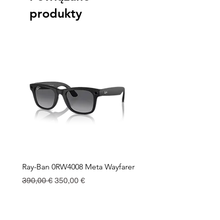
produkty
Ray-Ban 0RW4008 Meta Wayfarer
Ray-Ban Meta Custodia 
Ricarica
Regularna cena
Cena rabatowa
390,00 €
350,00 €
Cena
130,00 €