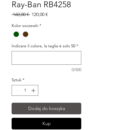
Ray-Ban RB4258
Regularna
Cena
 160,00 € 
120,00 €
cena
Rabatowa
Kolor soczewki
*
Indicare il colore, la taglia é solo 50
*
0/500
Sztuk
*
Dodaj do koszyka
Kup