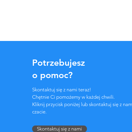
Potrzebujesz
o pomoc?
Skontaktuj się z nami teraz!
Chętnie Ci pomożemy w każdej chwili.
Kliknij przycisk poniżej lub skontaktuj się z nam
czacie.
Skontaktuj się z nami