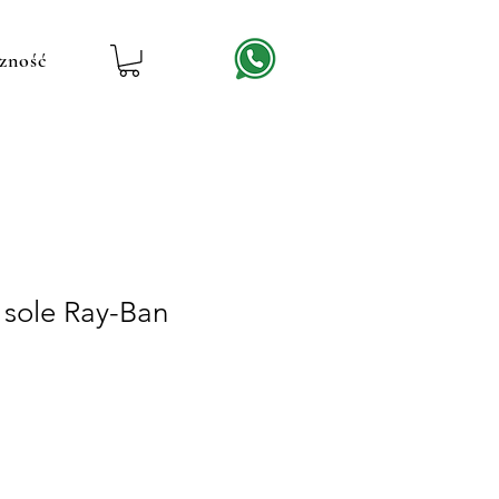
zność
 sole Ray-Ban
ena
abatowa