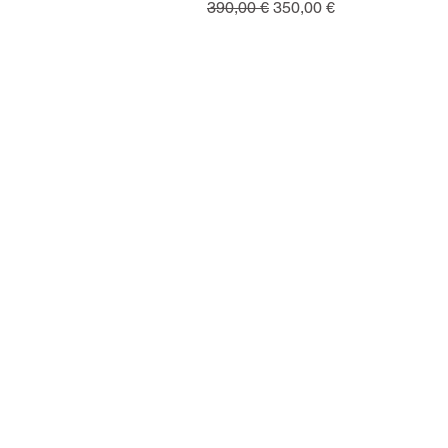
Regularna cena
Cena rabatowa
390,00 €
350,00 €