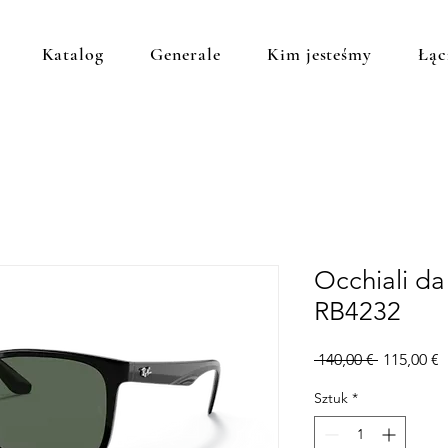
Katalog
Generale
Kim jesteśmy
Łąc
Occhiali da
RB4232
Regularna
C
 140,00 € 
115,00 €
cena
R
Sztuk
*