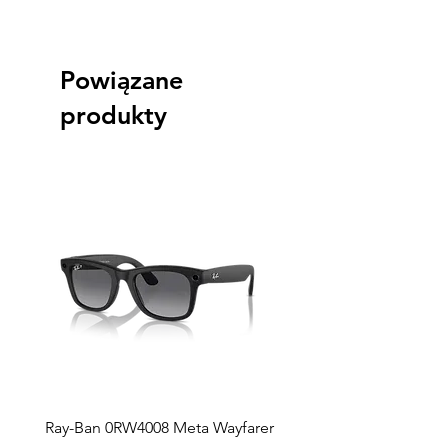
Powiązane
produkty
Ray-Ban 0RW4008 Meta Wayfarer
Ray-Ban Meta Custodia 