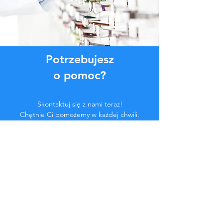
Potrzebujesz
o pomoc?
Skontaktuj się z nami teraz!
Chętnie Ci pomożemy w każdej chwili.
Kliknij przycisk poniżej lub skontaktuj się
z nami na czacie.
Skontaktuj się z nami
Zostań częścią
społeczności...