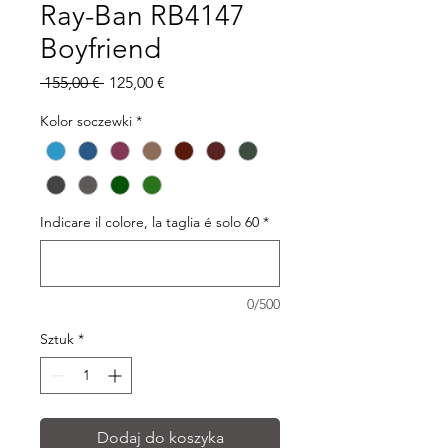
Ray-Ban RB4147
Boyfriend
Regularna
Cena
 155,00 € 
125,00 €
cena
Rabatowa
Kolor soczewki
*
Indicare il colore, la taglia é solo 60
*
0/500
Sztuk
*
Dodaj do koszyka