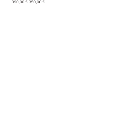
Ricarica
Regularna cena
Cena rabatowa
390,00 €
350,00 €
Cena
130,00 €