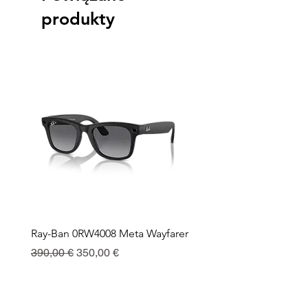
produkty
Ray-Ban 0RW4008 Meta Wayfarer
Ray-Ban Meta Custodia 
Ricarica
Regularna cena
Cena rabatowa
390,00 €
350,00 €
Cena
130,00 €