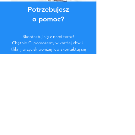
Potrzebujesz
o pomoc?
Skontaktuj się z nami teraz!
Chętnie Ci pomożemy w każdej chwili.
Kliknij przycisk poniżej lub skontaktuj się
z nami na czacie.
Skontaktuj się z nami
Zostań częścią
społeczności...
Bądź na bieżąco!
Nie przegap ekskluzywnych korzyści.