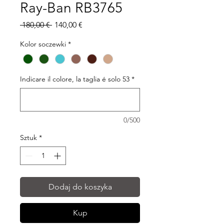
Ray-Ban RB3765
Regularna
Cena
 180,00 € 
140,00 €
cena
Rabatowa
Kolor soczewki
*
Indicare il colore, la taglia é solo 53
*
0/500
Sztuk
*
Dodaj do koszyka
Kup