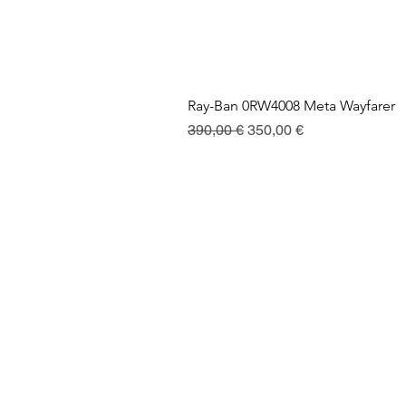
Ray-Ban 0RW4008 Meta Wayfarer
Regularna cena
Cena rabatowa
390,00 €
350,00 €