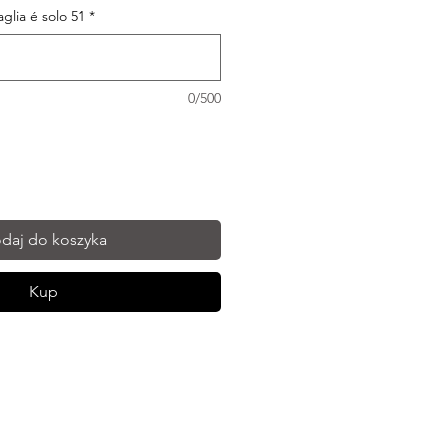
taglia é solo 51
*
0/500
daj do koszyka
Kup