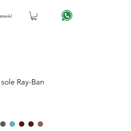
zność
 sole Ray-Ban
ena
abatowa