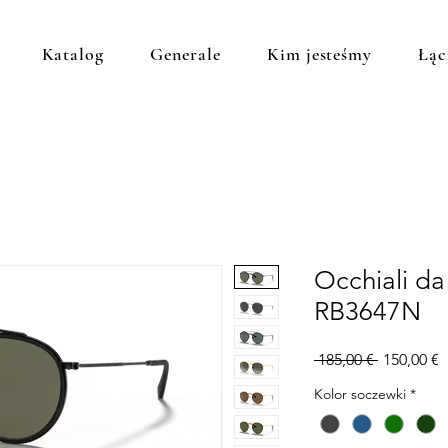
Katalog
Generale
Kim jesteśmy
Łąc
Occhiali da
RB3647N
Regularna
C
 185,00 € 
150,00 €
cena
R
Kolor soczewki
*