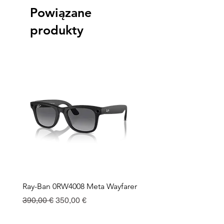
Powiązane
produkty
Ray-Ban 0RW4008 Meta Wayfarer
Ray-Ban Meta Custodia 
Ricarica
Regularna cena
Cena rabatowa
390,00 €
350,00 €
Cena
130,00 €