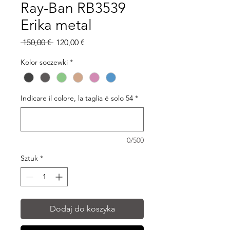
Ray-Ban RB3539
Erika metal
Regularna
Cena
 150,00 € 
120,00 €
cena
Rabatowa
Kolor soczewki
*
Indicare il colore, la taglia é solo 54
*
0/500
Sztuk
*
Dodaj do koszyka