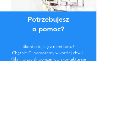
Potrzebujesz
o pomoc?
Skontaktuj się z nami teraz!
Chętnie Ci pomożemy w każdej chwili.
Kliknij przycisk poniżej lub skontaktuj się
z nami na czacie.
Skontaktuj się z nami
Zostań częścią
społeczności...
Bądź na bieżąco!
Nie przegap ekskluzywnych korzyści.