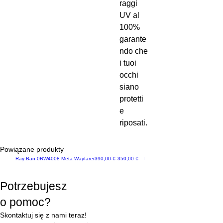
raggi
UV al
100%
garante
ndo che
i tuoi
occhi
siano
protetti
e
riposati.
Powiązane produkty
Regularna cena
Cena rabatowa
Ray-Ban 0RW4008 Meta Wayfarer
390,00 €
350,00 €
Ray-Ban Meta Custodia e Ricarica
Potrzebujesz
o pomoc?
Skontaktuj się z nami teraz!