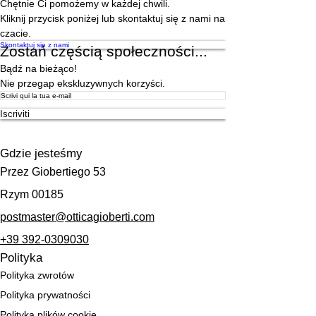
Chętnie Ci pomożemy w każdej chwili.
Kliknij przycisk poniżej lub skontaktuj się z nami na
czacie.
Skontaktuj się z nami
Zostań częścią społeczności...
Bądź na bieżąco!
Nie przegap ekskluzywnych korzyści.
Iscriviti
Gdzie jesteśmy
Przez Giobertiego 53
Rzym 00185
postmaster@otticagioberti.com
+39 392-0309030
Polityka
Polityka zwrotów
Polityka prywatności
Polityka plików cookie