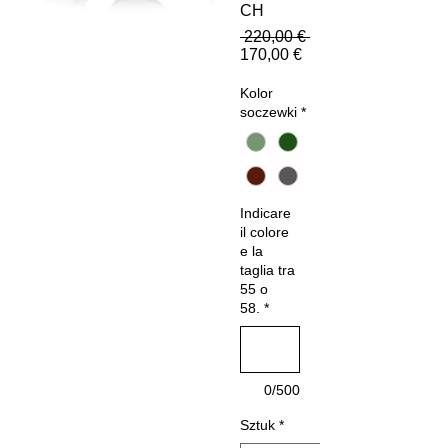
CH
Regularna
 220,00 € 
Cena
cena
170,00 €
Rabatowa
Kolor
soczewki
*
Indicare
il colore
e la
taglia tra
55 o
58.
*
0/500
Sztuk
*