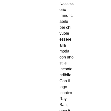
l'access
orio
irrinunci
abile
per chi
vuole
essere
alla
moda
con uno
stile
inconfo
ndibile.
Con il
logo
iconico
Ray-
Ban,
questi