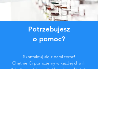
Potrzebujesz
o pomoc?
Skontaktuj się z nami teraz!
Chętnie Ci pomożemy w każdej chwili.
Kliknij przycisk poniżej lub skontaktuj się
z nami na czacie.
Skontaktuj się z nami
Zostań częścią
społeczności...
Bądź na bieżąco!
Nie przegap ekskluzywnych korzyści.