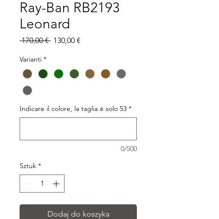
Ray-Ban RB2193
Leonard
Regularna
Cena
 170,00 € 
130,00 €
cena
Rabatowa
Varianti
*
Indicare il colore, la taglia é solo 53
*
0/500
Sztuk
*
Dodaj do koszyka