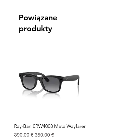
Powiązane
produkty
Ray-Ban 0RW4008 Meta Wayfarer
Ray-Ban Meta Custodia 
Ricarica
Regularna cena
Cena rabatowa
390,00 €
350,00 €