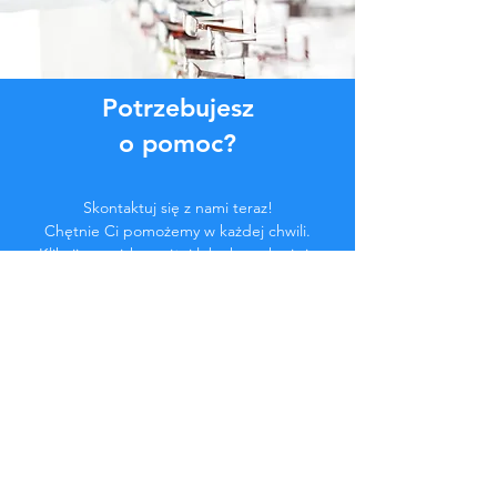
Potrzebujesz
o pomoc?
Skontaktuj się z nami teraz!
Chętnie Ci pomożemy w każdej chwili.
Kliknij przycisk poniżej lub skontaktuj się
z nami na czacie.
Skontaktuj się z nami
Zostań częścią
społeczności...
Bądź na bieżąco!
Nie przegap ekskluzywnych korzyści.