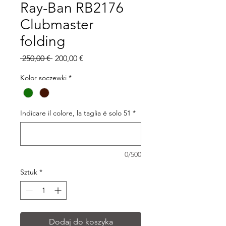
Ray-Ban RB2176
Clubmaster
folding
Regularna
Cena
 250,00 € 
200,00 €
cena
Rabatowa
Kolor soczewki
*
Indicare il colore, la taglia é solo 51
*
0/500
Sztuk
*
Dodaj do koszyka