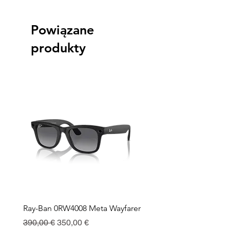
Powiązane
produkty
Ray-Ban 0RW4008 Meta Wayfarer
Ray-Ban Meta Custodia 
Ricarica
Regularna cena
Cena rabatowa
390,00 €
350,00 €