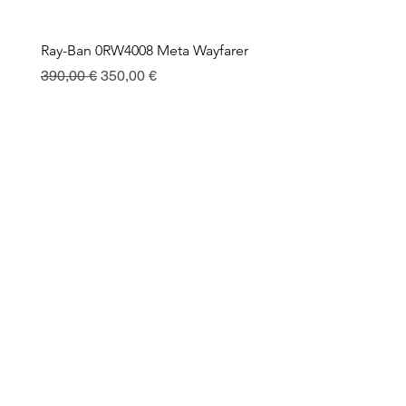
Ray-Ban 0RW4008 Meta Wayfarer
Ray-Ban Meta Custodia 
Ricarica
Prezzo regolare
Prezzo scontato
390,00 €
350,00 €
Prezzo
130,00 €