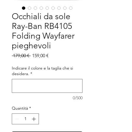
Occhiali da sole
Ray-Ban RB4105
Folding Wayfarer
pieghevoli
Prezzo
Prezzo
 179,00 € 
159,00 €
regolare
scontato
Indicare il colore e la taglia che si
desidera.
*
0/500
Quantità
*