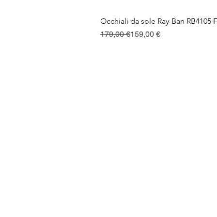
Occhiali da sole Ray-Ban RB4105 
Prezzo regolare
Prezzo scontato
179,00 €
159,00 €