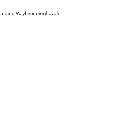
Vista rapida
Folding Wayfarer pieghevoli