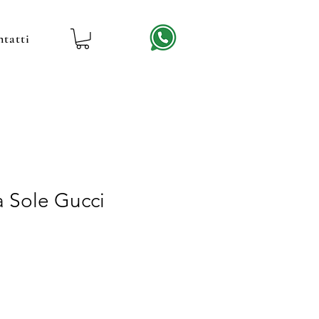
tatti
a Sole Gucci
rezzo
contato