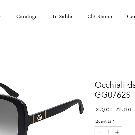
e
Catalogo
In Saldo
Chi Siamo
Con
Occhiali d
GG0762S
Prezzo
P
 250,00 € 
215,00 €
regolare
s
Quantità
*