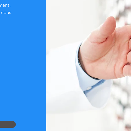
ment.
z-nous