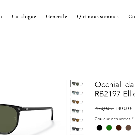
n
Catalogue
Generale
Qui nous sommes
Co
Occhiali da
RB2197 Elli
Prix
P
 170,00 € 
140,00 €
original
p
Couleur des verres
*