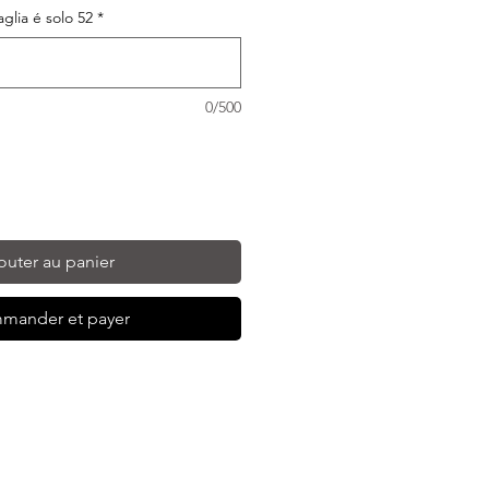
taglia é solo 52
*
0/500
outer au panier
mander et payer