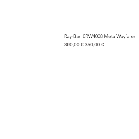
Ray-Ban 0RW4008 Meta Wayfarer
Prix original
Prix promotionnel
390,00 €
350,00 €