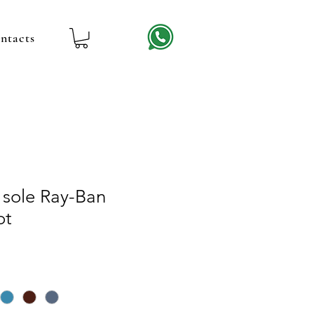
ntacts
 sole Ray-Ban
ot
rix
romotionnel