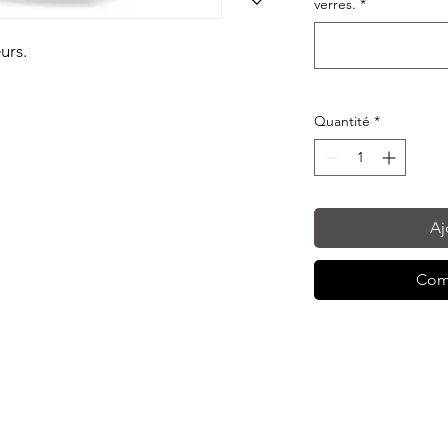
verres.
*
urs.
Quantité
*
Aj
Com