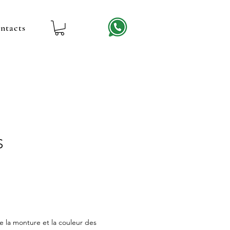
ntacts
S
rix
romotionnel
e la monture et la couleur des