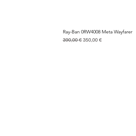
Ray-Ban 0RW4008 Meta Wayfarer
Prix original
Prix promotionnel
390,00 €
350,00 €