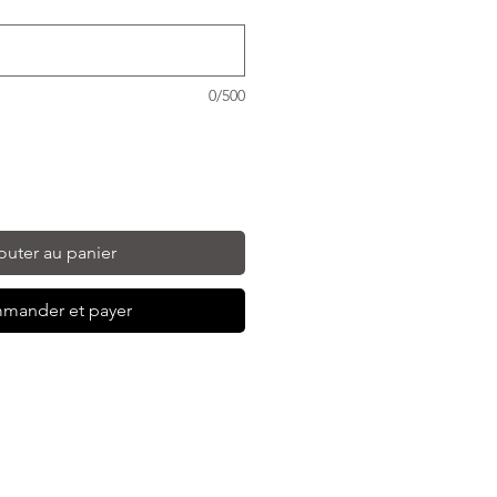
0/500
outer au panier
mander et payer