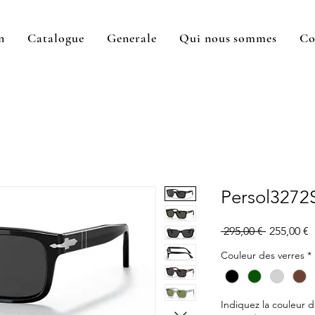
n
Catalogue
Generale
Qui nous sommes
Co
Persol3272
Prix
P
 295,00 € 
255,00 €
original
p
Couleur des verres
*
Indiquez la couleur d