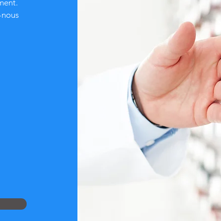
ment.
z-nous