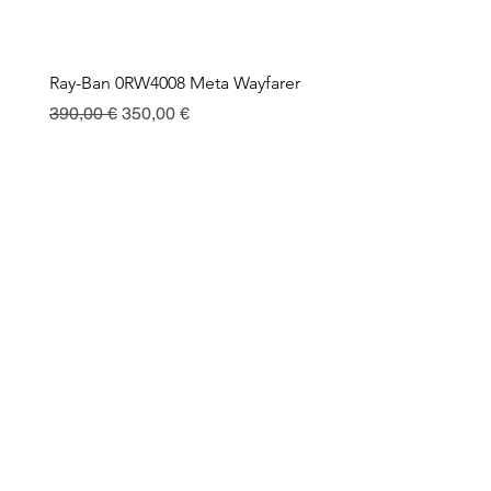
Ray-Ban 0RW4008 Meta Wayfarer
Ray-Ban Meta Custodia 
Ricarica
Precio
Precio de oferta
390,00 €
350,00 €
Precio
130,00 €