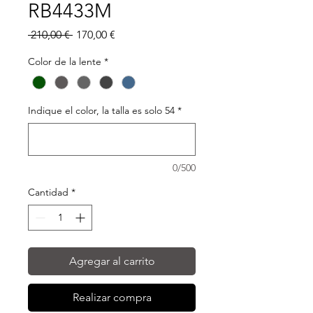
RB4433M
Precio
Precio
 210,00 € 
170,00 €
de
oferta
Color de la lente
*
Indique el color, la talla es solo 54
*
0/500
Cantidad
*
Agregar al carrito
Realizar compra