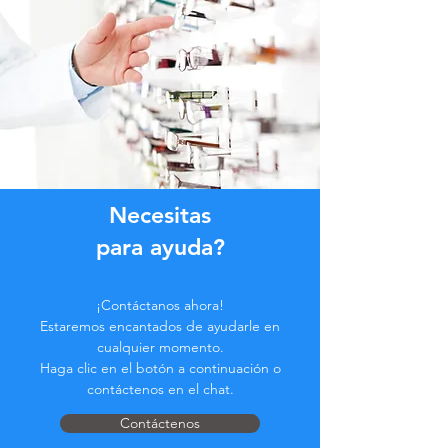
Necesitas
para ayuda?
¡Contáctanos ahora!
Estaremos encantados de ayudarle en
cualquier momento.
Haga clic en el botón a continuación o
contáctenos en el chat.
Contáctenos