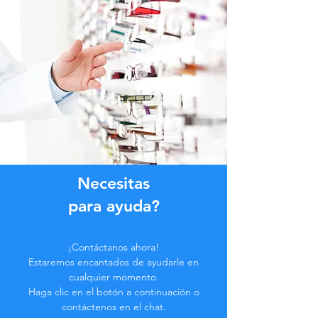
Necesitas
para ayuda?
¡Contáctanos ahora!
Estaremos encantados de ayudarle en
cualquier momento.
Haga clic en el botón a continuación o
contáctenos en el chat.