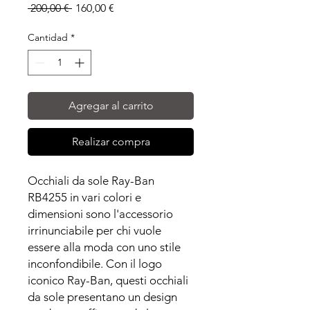
Precio
Precio
 200,00 € 
160,00 €
de
oferta
Cantidad
*
Agregar al carrito
Realizar compra
Occhiali da sole Ray-Ban
RB4255 in vari colori e
dimensioni sono l'accessorio
irrinunciabile per chi vuole
essere alla moda con uno stile
inconfondibile. Con il logo
iconico Ray-Ban, questi occhiali
da sole presentano un design