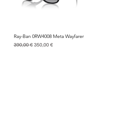
Ray-Ban 0RW4008 Meta Wayfarer
Ray-Ban Meta Custodia 
Ricarica
Precio
Precio de oferta
390,00 €
350,00 €
Precio
130,00 €