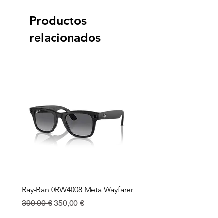
Productos
relacionados
Ray-Ban 0RW4008 Meta Wayfarer
Ray-Ban Meta Custodia 
Ricarica
Precio
Precio de oferta
390,00 €
350,00 €
Precio
130,00 €