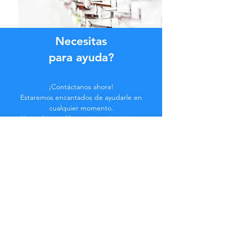
Necesitas
para ayuda?
¡Contáctanos ahora!
Estaremos encantados de ayudarle en
cualquier momento.
Haga clic en el botón a continuación o
contáctenos en el chat.
Contáctenos
Hazte parte de la
Comunidad...
¡Manténgase actualizado!