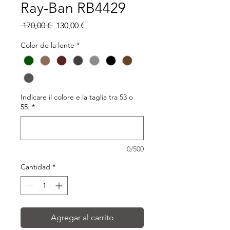
Ray-Ban RB4429
Precio
Precio
 170,00 € 
130,00 €
de
oferta
Color de la lente
*
Indicare il colore e la taglia tra 53 o
55.
*
0/500
Cantidad
*
Agregar al carrito