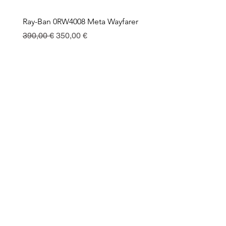
Ray-Ban 0RW4008 Meta Wayfarer
Ray-Ban Meta Custodia 
Ricarica
Precio
Precio de oferta
390,00 €
350,00 €
Precio
130,00 €