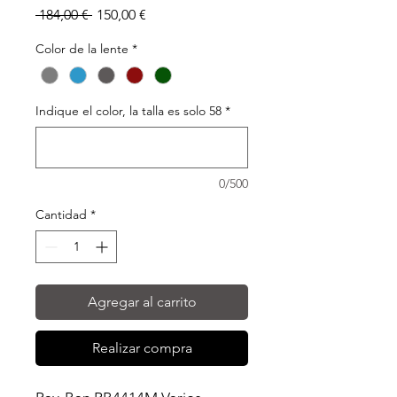
Precio
Precio
 184,00 € 
150,00 €
de
oferta
Color de la lente
*
Indique el color, la talla es solo 58
*
0/500
Cantidad
*
Agregar al carrito
Realizar compra