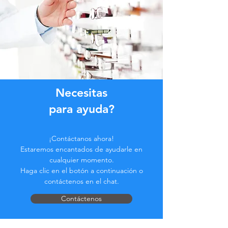
Necesitas
para ayuda?
¡Contáctanos ahora!
Estaremos encantados de ayudarle en
cualquier momento.
Haga clic en el botón a continuación o
contáctenos en el chat.
Contáctenos