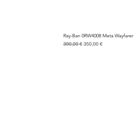
Ray-Ban 0RW4008 Meta Wayfarer
Precio
Precio de oferta
390,00 €
350,00 €