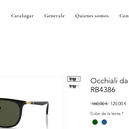
r
Catalogar
Generale
Quienes somos
Con
Occhiali da
RB4386
Precio
P
 160,00 € 
120,00 €
d
Color de la lente
*
o