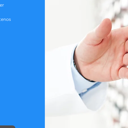
er
ctenos