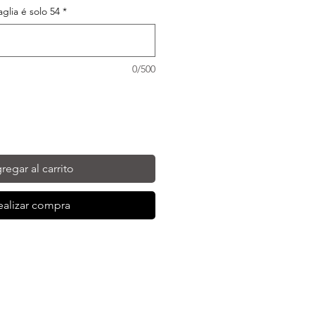
taglia é solo 54
*
0/500
regar al carrito
ealizar compra