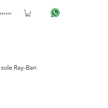
tactos
 sole Ray-Ban
recio
e
ferta