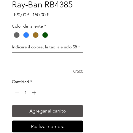
Ray-Ban RB4385
Precio
Precio
 190,00 € 
150,00 €
de
oferta
Color de la lente
*
Indicare il colore, la taglia é solo 58
*
0/500
Cantidad
*
Agregar al carrito
Realizar compra