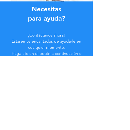
Necesitas
para ayuda?
¡Contáctanos ahora!
Estaremos encantados de ayudarle en
cualquier momento.
Haga clic en el botón a continuación o
contáctenos en el chat.
Contáctenos
Hazte parte de la
Comunidad...
¡Manténgase actualizado!
No te pierdas beneficios exclusivos.