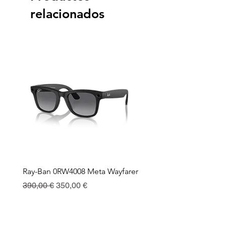
relacionados
Ray-Ban 0RW4008 Meta Wayfarer
Ray-Ban Meta Custodia 
Ricarica
Precio
Precio de oferta
390,00 €
350,00 €
Precio
130,00 €