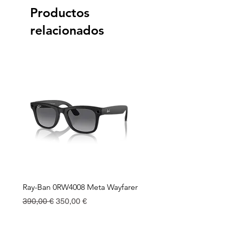
Productos
relacionados
Ray-Ban 0RW4008 Meta Wayfarer
Ray-Ban Meta Custodia 
Ricarica
Precio
Precio de oferta
390,00 €
350,00 €
Precio
130,00 €