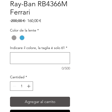
Ray-Ban RB4366M
Ferrari
Precio
Precio
 200,00 € 
160,00 €
de
oferta
Color de la lente
*
Indicare il colore, la taglia é solo 61
*
0/500
Cantidad
*
Agregar al carrito