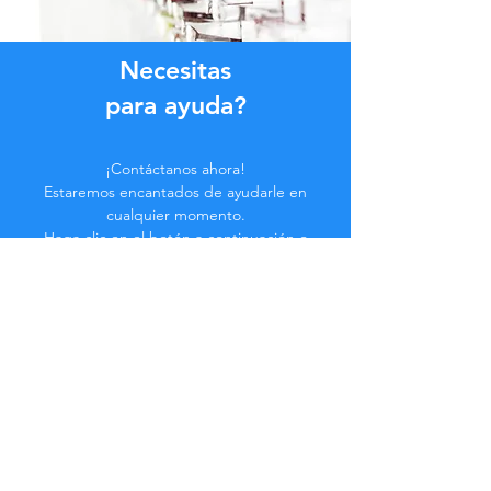
Necesitas
para ayuda?
¡Contáctanos ahora!
Estaremos encantados de ayudarle en
cualquier momento.
Haga clic en el botón a continuación o
contáctenos en el chat.
Contáctenos
Hazte parte de la
Comunidad...
¡Manténgase actualizado!
No te pierdas beneficios exclusivos.