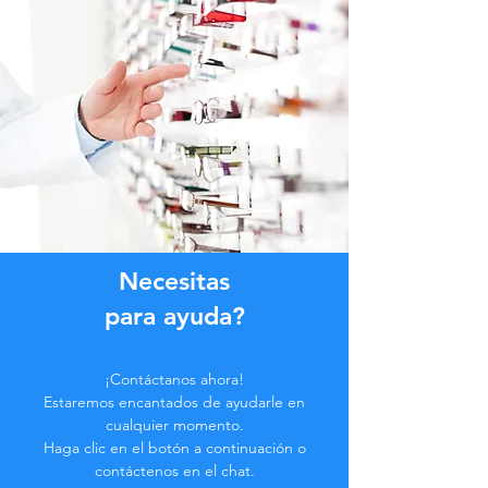
Necesitas
para ayuda?
¡Contáctanos ahora!
Estaremos encantados de ayudarle en
cualquier momento.
Haga clic en el botón a continuación o
contáctenos en el chat.