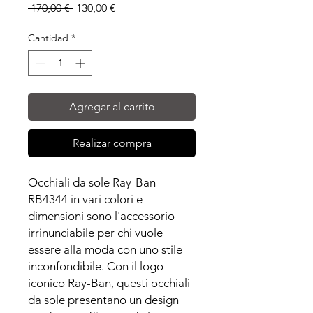
Precio
Precio
 170,00 € 
130,00 €
de
oferta
Cantidad
*
Agregar al carrito
Realizar compra
Occhiali da sole Ray-Ban
RB4344 in vari colori e
dimensioni sono l'accessorio
irrinunciabile per chi vuole
essere alla moda con uno stile
inconfondibile. Con il logo
iconico Ray-Ban, questi occhiali
da sole presentano un design