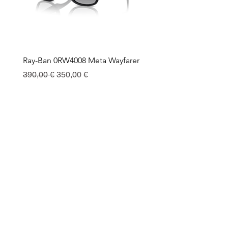
Ray-Ban 0RW4008 Meta Wayfarer
Ray-Ban Meta Custodia 
Ricarica
Precio
Precio de oferta
390,00 €
350,00 €
Precio
130,00 €