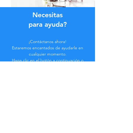
Necesitas
para ayuda?
¡Contáctanos ahora!
Estaremos encantados de ayudarle en
cualquier momento.
Haga clic en el botón a continuación o
contáctenos en el chat.
Contáctenos
Hazte parte de la
Comunidad...
¡Manténgase actualizado!
No te pierdas beneficios exclusivos.