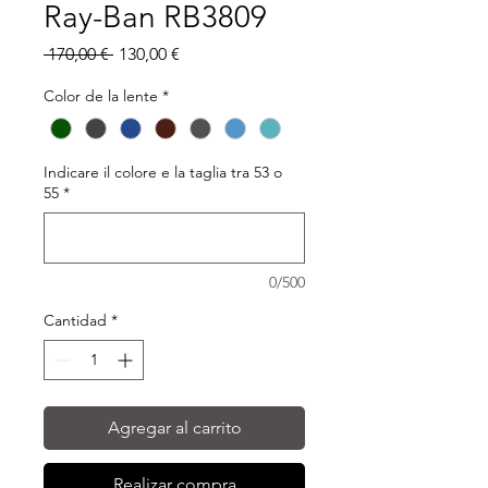
Ray-Ban RB3809
Precio
Precio
 170,00 € 
130,00 €
de
oferta
Color de la lente
*
Indicare il colore e la taglia tra 53 o
55
*
0/500
Cantidad
*
Agregar al carrito
Realizar compra