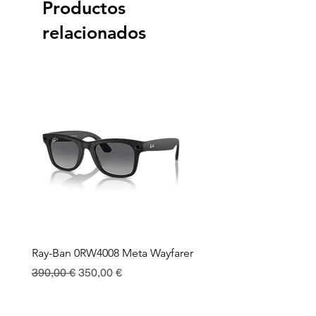
Productos
relacionados
Ray-Ban 0RW4008 Meta Wayfarer
Ray-Ban Meta Custodia 
Ricarica
Precio
Precio de oferta
390,00 €
350,00 €
Precio
130,00 €