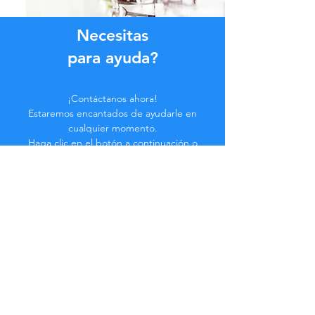
Necesitas
para ayuda?
¡Contáctanos ahora!
Estaremos encantados de ayudarle en
cualquier momento.
Haga clic en el botón a continuación o
contáctenos en el chat.
Contáctenos
Hazte parte de la
Comunidad...
¡Manténgase actualizado!
No te pierdas beneficios exclusivos.