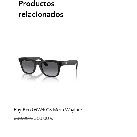
Productos
relacionados
Ray-Ban 0RW4008 Meta Wayfarer
Ray-Ban Meta Custodia 
Ricarica
Precio
Precio de oferta
390,00 €
350,00 €
Precio
130,00 €