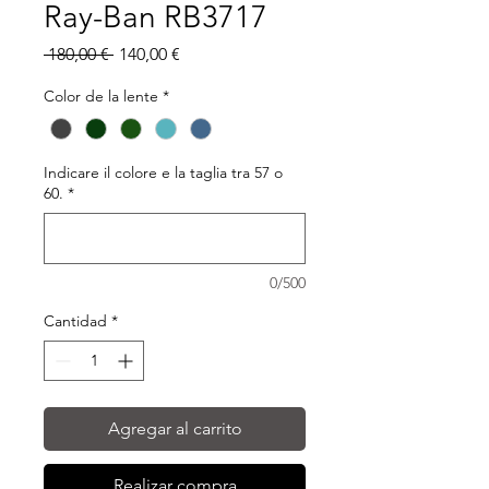
Ray-Ban RB3717
Precio
Precio
 180,00 € 
140,00 €
de
oferta
Color de la lente
*
Indicare il colore e la taglia tra 57 o
60.
*
0/500
Cantidad
*
Agregar al carrito
Realizar compra