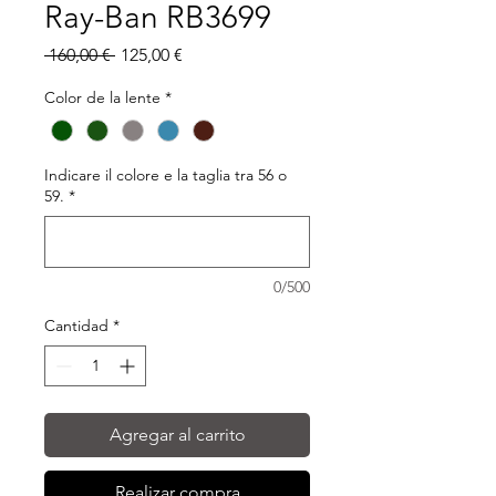
Ray-Ban RB3699
Precio
Precio
 160,00 € 
125,00 €
de
oferta
Color de la lente
*
Indicare il colore e la taglia tra 56 o
59.
*
0/500
Cantidad
*
Agregar al carrito
Realizar compra