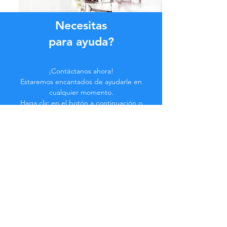
Necesitas
para ayuda?
¡Contáctanos ahora!
Estaremos encantados de ayudarle en
cualquier momento.
Haga clic en el botón a continuación o
contáctenos en el chat.
Contáctenos
Hazte parte de la
Comunidad...
¡Manténgase actualizado!
No te pierdas beneficios exclusivos.