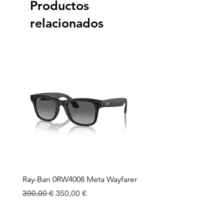
Productos
relacionados
Ray-Ban 0RW4008 Meta Wayfarer
Ray-Ban Meta Custodia 
Ricarica
Precio
Precio de oferta
390,00 €
350,00 €
Precio
130,00 €