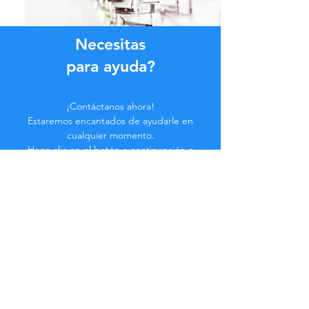
Necesitas
para ayuda?
¡Contáctanos ahora!
Estaremos encantados de ayudarle en
cualquier momento.
Haga clic en el botón a continuación o
contáctenos en el chat.
Contáctenos
Hazte parte de la
Comunidad...
¡Manténgase actualizado!
No te pierdas beneficios exclusivos.