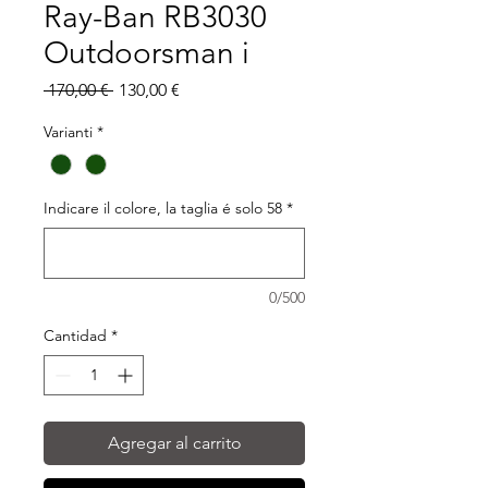
Ray-Ban RB3030
Outdoorsman i
Precio
Precio
 170,00 € 
130,00 €
de
oferta
Varianti
*
Indicare il colore, la taglia é solo 58
*
0/500
Cantidad
*
Agregar al carrito