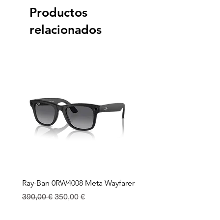
Productos
relacionados
Ray-Ban 0RW4008 Meta Wayfarer
Ray-Ban Meta Custodia 
Ricarica
Precio
Precio de oferta
390,00 €
350,00 €
Precio
130,00 €