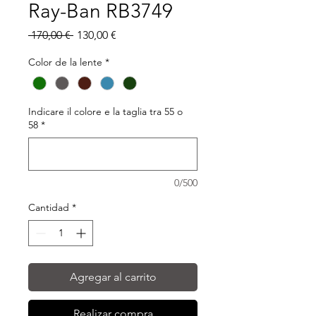
Ray-Ban RB3749
Precio
Precio
 170,00 € 
130,00 €
de
oferta
Color de la lente
*
Indicare il colore e la taglia tra 55 o
58
*
0/500
Cantidad
*
Agregar al carrito
Realizar compra