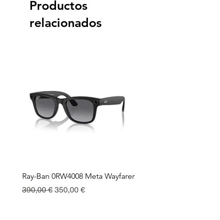
Productos
relacionados
Ray-Ban 0RW4008 Meta Wayfarer
Ray-Ban Meta Custodia 
Ricarica
Precio
Precio de oferta
390,00 €
350,00 €
Precio
130,00 €