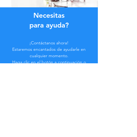
Necesitas
para ayuda?
¡Contáctanos ahora!
Estaremos encantados de ayudarle en
cualquier momento.
Haga clic en el botón a continuación o
contáctenos en el chat.
Contáctenos
Hazte parte de la
Comunidad...
¡Manténgase actualizado!
No te pierdas beneficios exclusivos.