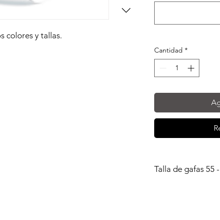
 colores y tallas.
Cantidad
*
Ag
R
Talla de gafas 55 -
Las gafas pueden tener
58.