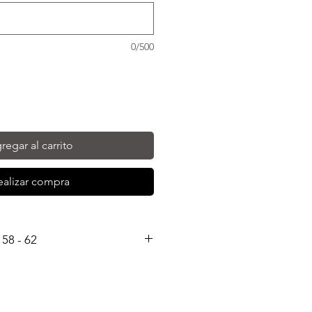
0/500
regar al carrito
ealizar compra
 58 - 62
 tallas 55 - 58 - 62, la media es