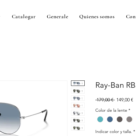
r
Catalogar
Generale
Quienes somos
Con
Ray-Ban RB
Precio
P
 179,00 € 
149,00 €
d
Color de la lente
*
o
Indicar color y talla.
*