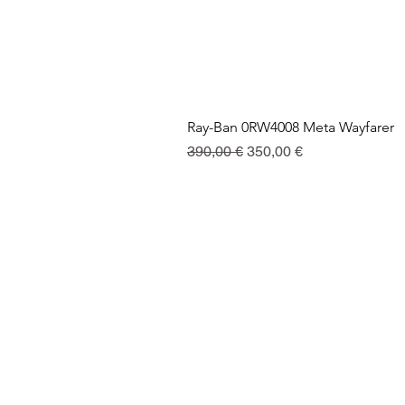
Ray-Ban 0RW4008 Meta Wayfarer
Precio
Precio de oferta
390,00 €
350,00 €