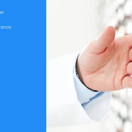
er
ctenos