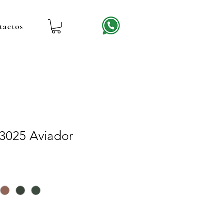
tactos
3025 Aviador
recio
e
ferta