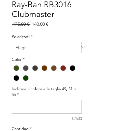
Ray-Ban RB3016
Clubmaster
Precio
Precio
 175,00 € 
140,00 €
de
oferta
Polarizzati
*
Color
*
Indicare il colore e la taglia 49, 51 o
55
*
0/500
Cantidad
*