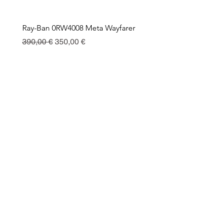
Ray-Ban 0RW4008 Meta Wayfarer
Ray-Ban Meta Custodia 
Ricarica
Precio
Precio de oferta
390,00 €
350,00 €
Precio
130,00 €