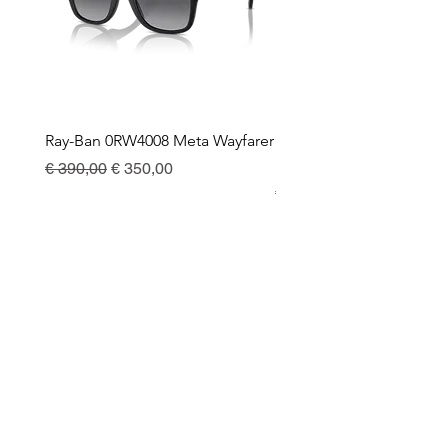
Ray-Ban 0RW4008 Meta Wayfarer
Ray-Ban Meta Custodia 
Ricarica
Preço normal
Preço promocional
€ 390,00
€ 350,00
Preço
€ 130,00