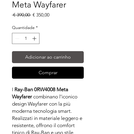
Meta Wayfarer
Preço
Preço
 € 390,00 
€ 350,00
normal
promocional
Quantidade
*
Adicionar ao carrinho
Comprar
I
Ray-Ban 0RW4008 Meta
Wayfarer
combinano l’iconico
design Wayfarer con la più
moderna tecnologia smart.
Realizzati in materiale leggero e
resistente, offrono il comfort
tipico di Ray-Ban e uno stile