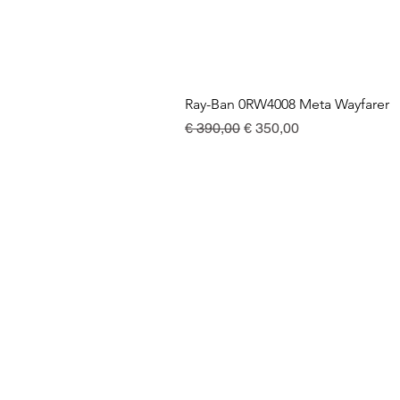
Ray-Ban 0RW4008 Meta Wayfarer
Preço normal
Preço promocional
€ 390,00
€ 350,00