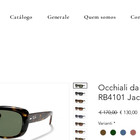
Catálogo
Generale
Quem somos
Con
Occhiali da
RB4101 Jac
Preço
P
 € 170,00 
€ 130,00
normal
p
Varianti
*