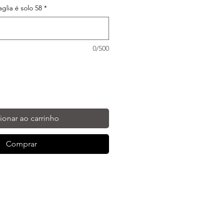
taglia é solo 58
*
0/500
ionar ao carrinho
Comprar