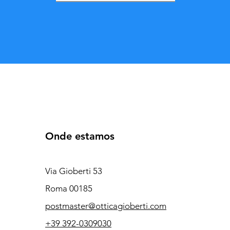
Onde estamos
Via Gioberti 53
Roma 00185
postmaster@otticagioberti.com
+39 392-0309030