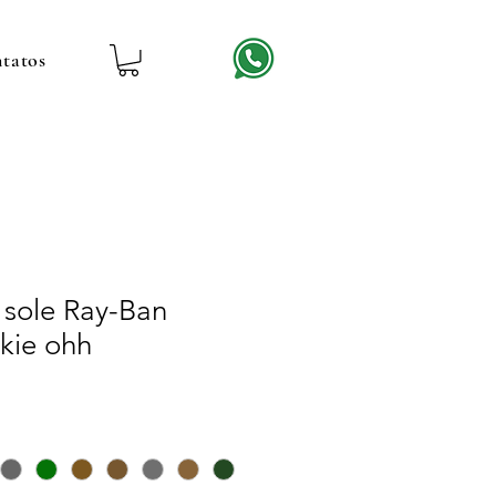
tatos
 sole Ray-Ban
kie ohh
reço
romocional