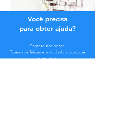
Você precisa
para obter ajuda?
Contate-nos agora!
Ficaremos felizes em ajudá-lo a qualquer
momento.
Clique no botão abaixo ou entre em
contato conosco pelo Chat.
Contate-nos
Faça parte da Comunidade...
Fique atualizado!
Não perca benefícios exclusivos.