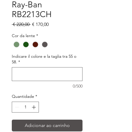
Ray-Ban
RB2213CH
Preço
Preço
 € 220,00 
€ 170,00
normal
promocional
Cor da lente
*
Indicare il colore e la taglia tra 55 o
58.
*
0/500
Quantidade
*
Adicionar ao carrinho