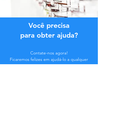
Você precisa
para obter ajuda?
Contate-nos agora!
Ficaremos felizes em ajudá-lo a qualquer
momento.
Clique no botão abaixo ou entre em
contato conosco pelo Chat.
Contate-nos
Faça parte da Comunidade...
Fique atualizado!
Não perca benefícios exclusivos.