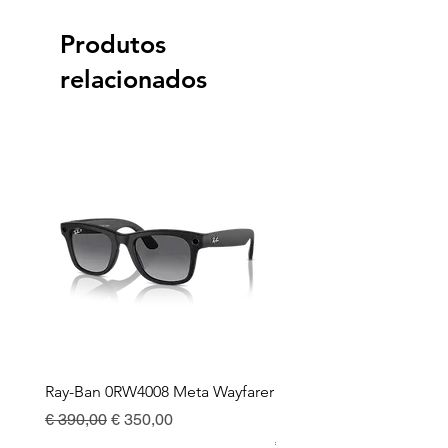
Produtos
relacionados
Ray-Ban 0RW4008 Meta Wayfarer
Ray-Ban Meta Custodia 
Ricarica
Preço normal
Preço promocional
€ 390,00
€ 350,00
Preço
€ 130,00