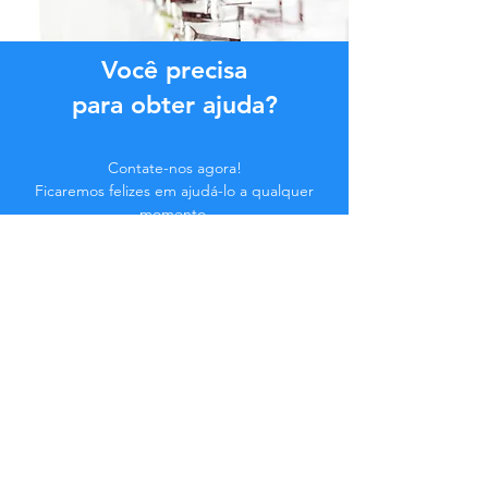
Você precisa
para obter ajuda?
Contate-nos agora!
Ficaremos felizes em ajudá-lo a qualquer
momento.
Clique no botão abaixo ou entre em
contato conosco pelo Chat.
Contate-nos
Faça parte da Comunidade...
Fique atualizado!
Não perca benefícios exclusivos.