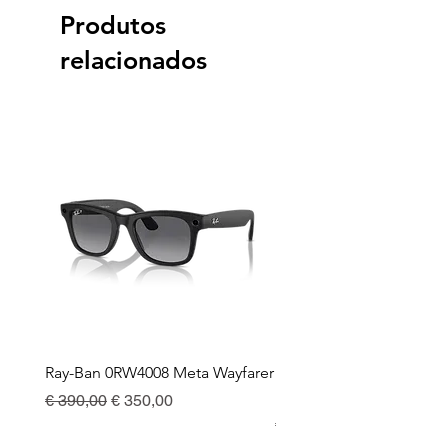
Produtos
relacionados
Ray-Ban 0RW4008 Meta Wayfarer
Ray-Ban Meta Custodia 
Ricarica
Preço normal
Preço promocional
€ 390,00
€ 350,00
Preço
€ 130,00