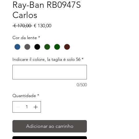
Ray-Ban RB0947S
Carlos
Preço
Preço
 € 170,00 
€ 130,00
normal
promocional
Cor da lente
*
Indicare il colore, la taglia é solo 56
*
0/500
Quantidade
*
Adicionar ao carrinho