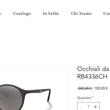
e
Catalogo
In Saldo
Chi Siamo
Con
Occhiali da
RB4336CH
Prezzo
P
 240,00 € 
190,00 €
regolare
s
Quantità
*