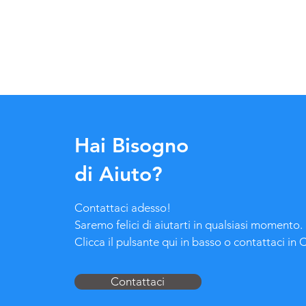
Hai Bisogno
di Aiuto?
Contattaci adesso!
Saremo felici di aiutarti in qualsiasi momento.
Clicca il pulsante qui in basso o contattaci in 
Contattaci