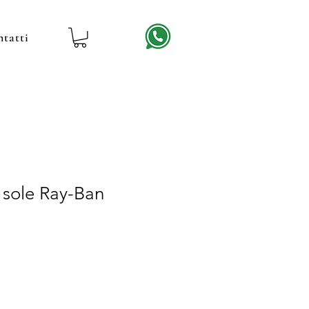
tatti
 sole Ray-Ban
rezzo
contato