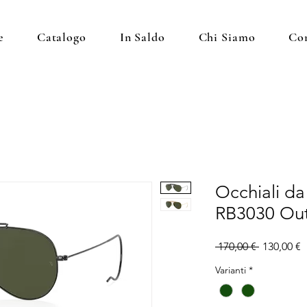
e
Catalogo
In Saldo
Chi Siamo
Con
Occhiali da
RB3030 Out
Prezzo
P
 170,00 € 
130,00 €
regolare
s
Varianti
*