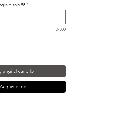
taglia é solo 58
*
0/500
iungi al carrello
Acquista ora