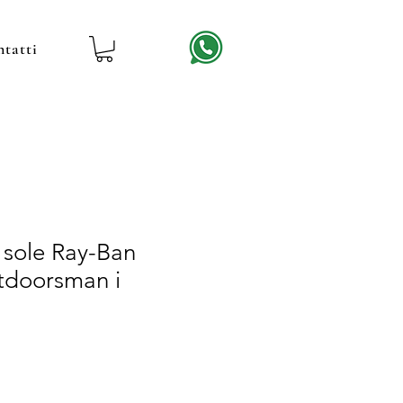
tatti
 sole Ray-Ban
doorsman i
rezzo
contato