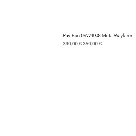
Ray-Ban 0RW4008 Meta Wayfarer
Prezzo regolare
Prezzo scontato
390,00 €
350,00 €