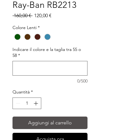
Ray-Ban RB2213
Prezzo
Prezzo
 160,00 € 
120,00 €
regolare
scontato
Colore Lenti
*
Indicare il colore e la taglia tra 55 o
58
*
0/500
Quantità
*
Aggiungi al carrello
Acquista ora