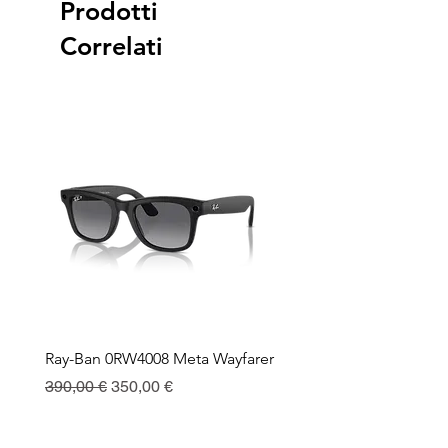
Prodotti
Correlati
Ray-Ban 0RW4008 Meta Wayfarer
Ray-Ban Meta Custodia 
Ricarica
Prezzo regolare
Prezzo scontato
390,00 €
350,00 €
Prezzo
130,00 €