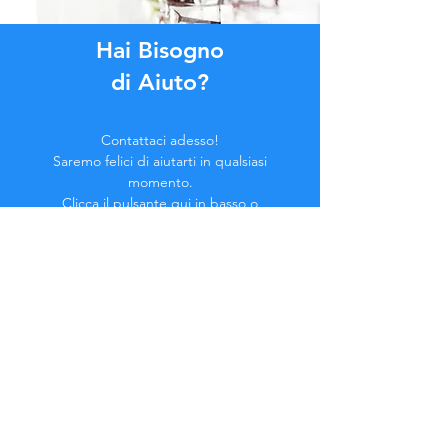
Hai Bisogno
di Aiuto?
Contattaci adesso!
Saremo felici di aiutarti in qualsiasi
momento.
Clicca il pulsante qui in basso o
contattaci in Chat.
Contattaci
Entra a far parte della
Comunity...
Rimani Aggiornato!
Non perderti i vantaggi esclusivi.