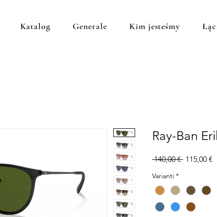
Katalog
Generale
Kim jesteśmy
Łąc
Ray-Ban Er
Regularna
C
 140,00 € 
115,00 €
cena
R
Varianti
*