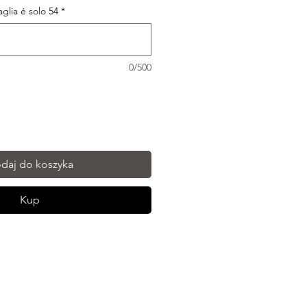
taglia é solo 54
*
0/500
daj do koszyka
Kup