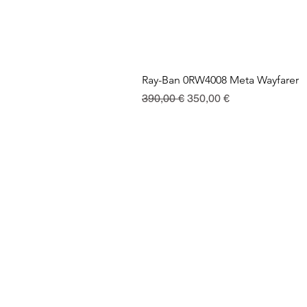
Ray-Ban 0RW4008 Meta Wayfarer
Regularna cena
Cena rabatowa
390,00 €
350,00 €