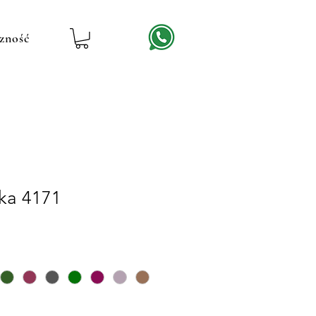
zność
ika 4171
ena
abatowa