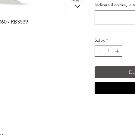
Indicare il colore, la 
060 - RB3539
Sztuk
*
Do