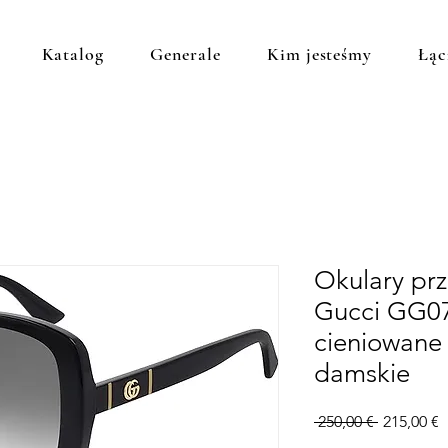
Katalog
Generale
Kim jesteśmy
Łąc
Okulary pr
Gucci GG07
cieniowane
damskie
Regularna
C
 250,00 € 
215,00 €
cena
R