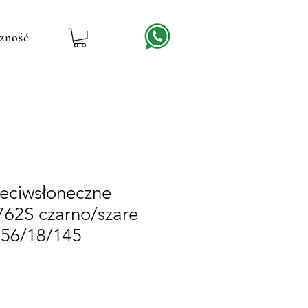
zność
zeciwsłoneczne
62S czarno/szare
 56/18/145
ena
abatowa