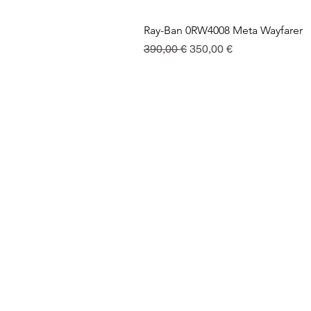
Ray-Ban 0RW4008 Meta Wayfarer
Regularna cena
Cena rabatowa
390,00 €
350,00 €