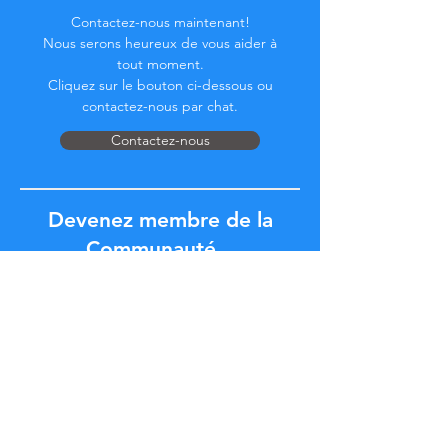
Contactez-nous maintenant!
Nous serons heureux de vous aider à
tout moment.
Cliquez sur le bouton ci-dessous ou
contactez-nous par chat.
Contactez-nous
Devenez membre de la
Communauté...
Restez à jour !
Ne manquez pas d'avantages exclusifs.
Iscriviti