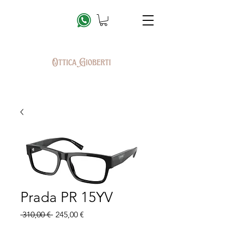
Prada PR 15YV
Prix
Prix
 310,00 € 
245,00 €
original
promotionnel