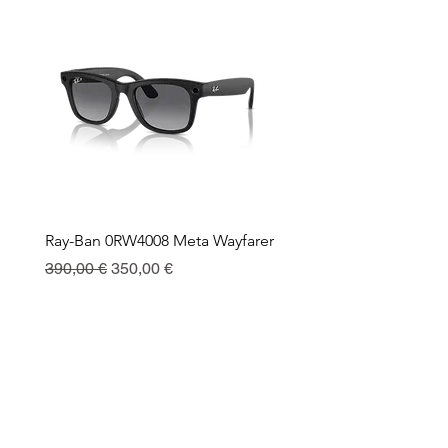
Ray-Ban 0RW4008 Meta Wayfarer
Ray-Ban Meta Custodia 
Ricarica
Prix original
Prix promotionnel
390,00 €
350,00 €
Prix
130,00 €