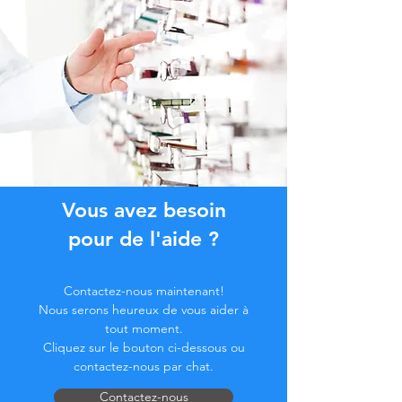
Vous avez besoin
pour de l'aide ?
Contactez-nous maintenant!
Nous serons heureux de vous aider à
tout moment.
Cliquez sur le bouton ci-dessous ou
contactez-nous par chat.
Contactez-nous