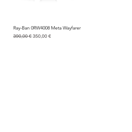
Ray-Ban 0RW4008 Meta Wayfarer
Ray-Ban Meta Custodia 
Ricarica
Prix original
Prix promotionnel
390,00 €
350,00 €
Prix
130,00 €