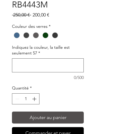
RB4443M
Prix
Prix
 250,00 € 
200,00 €
original
promotionnel
Couleur des verres
*
Indiquez la couleur, la taille est
seulement 57
*
0/500
Quantité
*
Ajouter au panier
Commander et payer