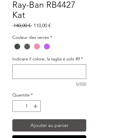
Ray-Ban RB4427
Kat
Prix
Prix
 140,00 € 
110,00 €
original
promotionnel
Couleur des verres
*
Indicare il colore, la taglia é solo 49
*
0/500
Quantité
*
Ajouter au panier