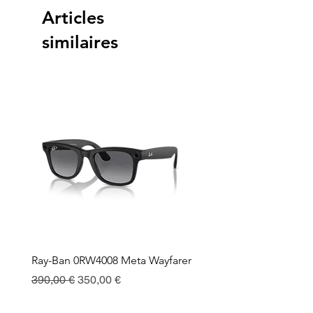
Articles
similaires
Ray-Ban 0RW4008 Meta Wayfarer
Ray-Ban Meta Custodia 
Ricarica
Prix original
Prix promotionnel
390,00 €
350,00 €
Prix
130,00 €