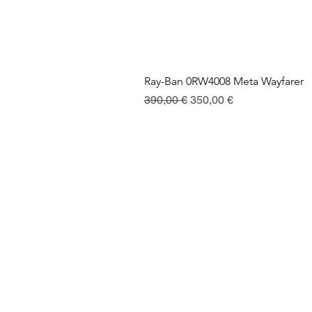
Ray-Ban 0RW4008 Meta Wayfarer
Prix original
Prix promotionnel
390,00 €
350,00 €