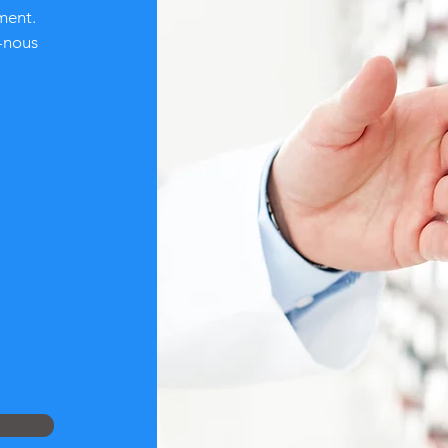
ment.
z-nous