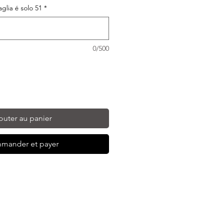
taglia é solo 51
*
0/500
outer au panier
mander et payer