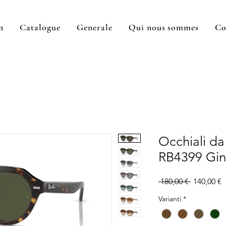
n
Catalogue
Generale
Qui nous sommes
Co
Occhiali da
RB4399 Gi
Prix
P
 180,00 € 
140,00 €
original
p
Varianti
*