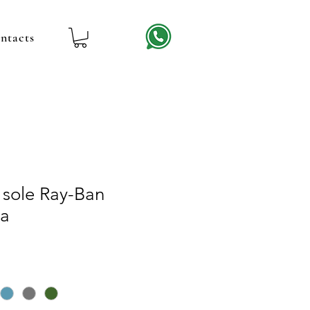
ntacts
 sole Ray-Ban
na
rix
romotionnel