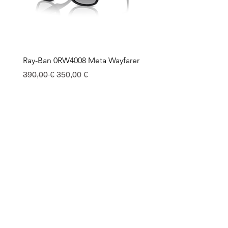
Ray-Ban 0RW4008 Meta Wayfarer
Ray-Ban Meta Custodia 
Ricarica
Prix original
Prix promotionnel
390,00 €
350,00 €
Prix
130,00 €