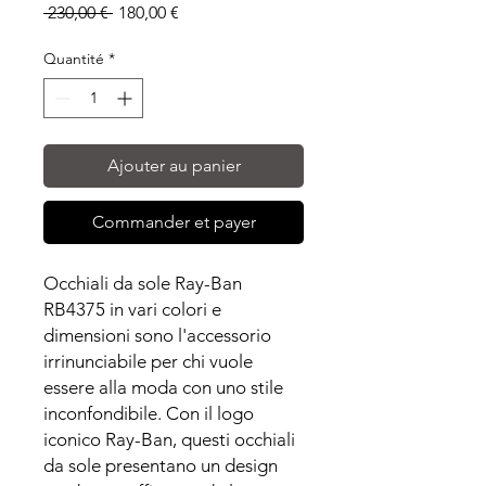
Prix
Prix
 230,00 € 
180,00 €
original
promotionnel
Quantité
*
Ajouter au panier
Commander et payer
Occhiali da sole Ray-Ban
RB4375 in vari colori e
dimensioni sono l'accessorio
irrinunciabile per chi vuole
essere alla moda con uno stile
inconfondibile. Con il logo
iconico Ray-Ban, questi occhiali
da sole presentano un design