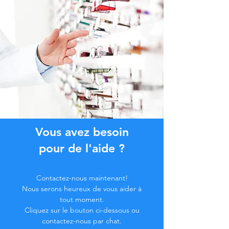
Vous avez besoin
pour de l'aide ?
Contactez-nous maintenant!
Nous serons heureux de vous aider à
tout moment.
Cliquez sur le bouton ci-dessous ou
contactez-nous par chat.