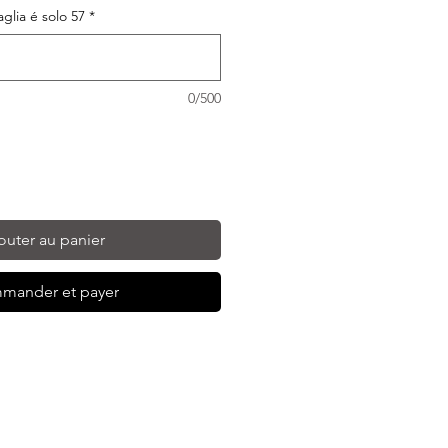
taglia é solo 57
*
0/500
outer au panier
mander et payer