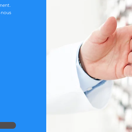
ment.
z-nous