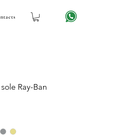
ntacts
 sole Ray-Ban
rix
romotionnel