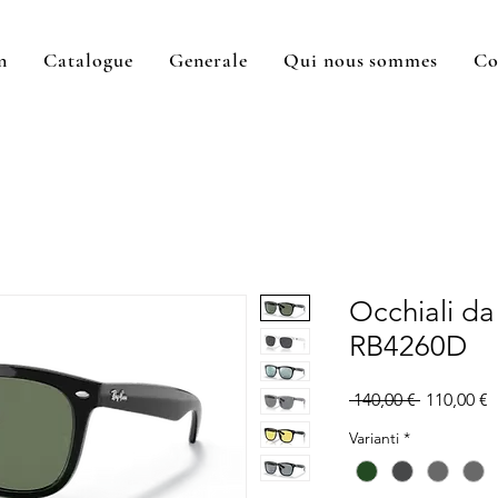
n
Catalogue
Generale
Qui nous sommes
Co
Occhiali da
RB4260D
Prix
P
 140,00 € 
110,00 €
original
p
Varianti
*