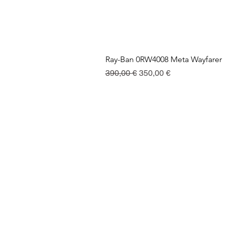
Ray-Ban 0RW4008 Meta Wayfarer
Prix original
Prix promotionnel
390,00 €
350,00 €