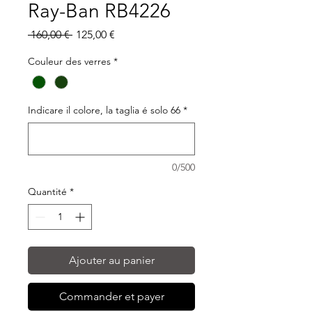
Ray-Ban RB4226
Prix
Prix
 160,00 € 
125,00 €
original
promotionnel
Couleur des verres
*
Indicare il colore, la taglia é solo 66
*
0/500
Quantité
*
Ajouter au panier
Commander et payer