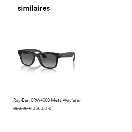
similaires
Ray-Ban 0RW4008 Meta Wayfarer
Ray-Ban Meta Custodia 
Ricarica
Prix original
Prix promotionnel
390,00 €
350,00 €
Prix
130,00 €