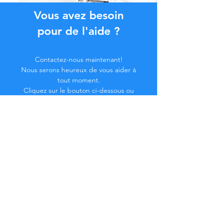
Vous avez besoin
pour de l'aide ?
Contactez-nous maintenant!
Nous serons heureux de vous aider à
tout moment.
Cliquez sur le bouton ci-dessous ou
contactez-nous par chat.
Contactez-nous
Devenez membre de la
Communauté...
Restez à jour !
Ne manquez pas d'avantages exclusifs.